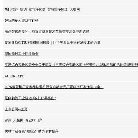
热门推荐_空调_空气净化器_智慧空净频道_天极网
好玩的多人游戏排行榜
海尔智家新专利：前置过滤器技术革新智能水处理新选择
厦迪亚斯CITIUS亮相德国科隆｜让世界看见中国过滤技术的力量
我国船只工业职业协会
平潭综合实验区管委会关于印发《平潭综合实验区海上经营性小型休闲船舶活动管理暂行
AGRIKEXPO
2026敲蛋机厂家推荐敲蛋机设备自动食品厂蛋糕房厂家优选指南！
延伸鹌鹑工业链 奏响村庄“共富曲”
上市公司--主页
评测_天极网_专业IT门户
虎林市迎春镇“鹅经济”助力乡村振兴