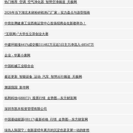
热门推荐_空调_空气净化器_智慧空净频道_天极网
2026年当下湖北木材粉碎机热门厂家：实力盘点与选型指南
中奕佳腾健康工业西南运营中心首场招商会在新都举办！
“互联网+”大学生立异创业大赛
中建环能涨441%成交额511482万元近5日主力净流入-68547万
企业 - 华夏小康网
中国机械工业联合会
最近更新_智能设备_运动_汽车_智慧出行频道_天极网
溯源我国_新华网
拓荆科技(688072)_股票行情_走势图—东方财富网
深圳市凯丰投资管理有限公司
中国基础能源(08117)最新价格_行情_走势图—东方财富网
绿岛人陈国宁：创新是经年累月的沉淀也是灵犀一动的使然