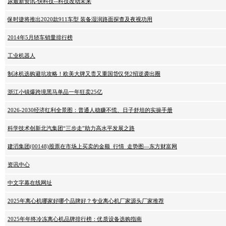
尿最新资讯-快科技--科技改动未来
保时捷将推出2020款911车型 装备湿润路面探查及夜视功用
2014年5月轿车销量排行榜
工业机器人
制冰机选购避坑攻略！欧美大牌又贵又重国货仅凭2招逆袭出圈
浙江小镇爆跨境黑马单品一年狂卖25亿
2026-2030经济红利全景图：普通人稳赚不慌、日子舒坦的实操手册
科学技术创新北汽集团“三步走”助力高水平发展之路
建滔集团(00148)股票在市场上买卖的金额_行情_走势图—东方财富网
资讯中心
中文字幕在线网址
2025年离心机哪家好哪个品牌好？专业离心机厂家源头厂家推荐
2025年年终冷冻离心机品牌排行榜：优质设备选购指南