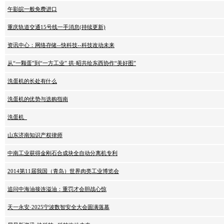
午影皖一般免费进口
重庆轨道交通15号线一手消息(持续更新)
资讯中心：网络存储--快科技--科技改动未来
从“一颗蛋”到“一方工业” 拱·昭共绘东西协作“美好图”
洗蛋机的长处有什么
洗蛋机的优势与选购指南
洗蛋机_
山东济南知识产权律师
中南工业获得金刚石合成块全自动分离机专利
2014第11届我国（青岛）世界肉类工业博览会
追问中海油接连溢油：重罚才会胆战心惊
天一永安·2025宁波数智安全大会圆满落幕