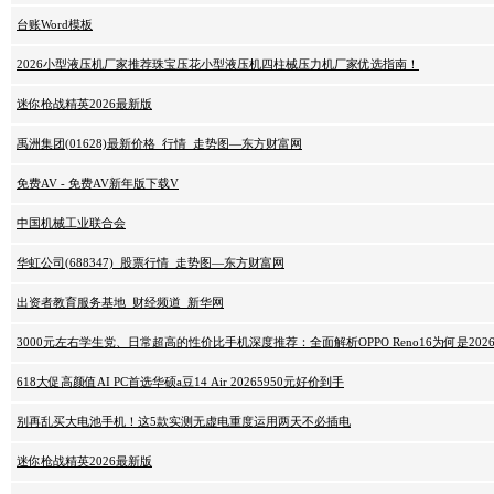
台账Word模板
2026小型液压机厂家推荐珠宝压花小型液压机四柱械压力机厂家优选指南！
迷你枪战精英2026最新版
禹洲集团(01628)最新价格_行情_走势图—东方财富网
免费AV - 免费AV新年版下载V
中国机械工业联合会
华虹公司(688347)_股票行情_走势图—东方财富网
出资者教育服务基地_财经频道_新华网
3000元左右学生党、日常超高的性价比手机深度推荐：全面解析OPPO Reno16为何是202
618大促高颜值AI PC首选华硕a豆14 Air 20265950元好价到手
别再乱买大电池手机！这5款实测无虚电重度运用两天不必插电
迷你枪战精英2026最新版