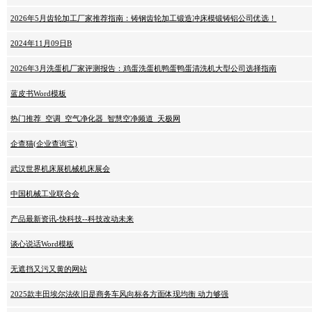
2026年5月齿轮加工厂家推荐指南：铸钢齿轮加工锻造冲床模锻铸铝公司优选！
2024年11月09日B
2026年3月洗蛋机厂家评测报告：鸡蛋洗蛋机鸭蛋鸭蛋清洗机大型公司选择指南
蓝皮书Word模板
热门推荐_空调_空气净化器_智慧空净频道_天极网
企查猫(企业查询宝)
武汉世界机床展机械机床展会
中国机械工业联合会
产品最新资讯-快科技--科技改动未来
谈心说话Word模板
无遮挡又污又黄的网站
2025款丰田埃尔法依旧是商务车风向标各方面体现均衡 动力够强