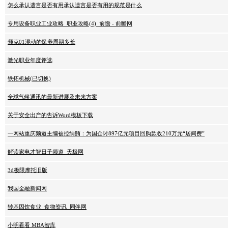
怎么承认遗言是否有用承认遗言是否有用的规范是什么
专用设备职业工业攻略_职业攻略(4)_前瞻 - 前瞻网
领克01混动的保养周期多长
激光职业年度评选
铁拓机械(已切换)
全球气候通讯的最新进展及未来方案
关于安全出产的告诉Word模板下载
一网站重庆频道主编被控纳贿：为国企讨897亿元项目回购款收210万元“居间费”
解读家电才智日子频道_天极网
3d极限摩托旧版
我国金融新闻网
转基因饮食业_食物资讯_同伴网
小明看看 MBA智库