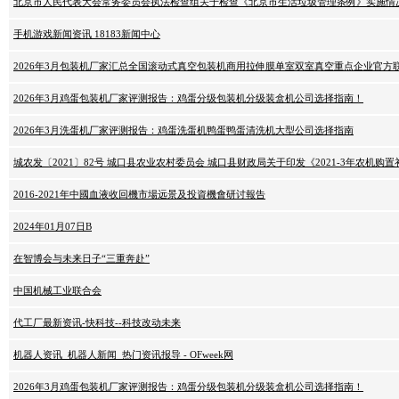
北京市人民代表大会常务委员会执法检查组关于检查《北京市生活垃圾管理条例》实施情
手机游戏新闻资讯 18183新闻中心
2026年3月包装机厂家汇总全国滚动式真空包装机商用拉伸膜单室双室真空重点企业官方
2026年3月鸡蛋包装机厂家评测报告：鸡蛋分级包装机分级装盒机公司选择指南！
2026年3月洗蛋机厂家评测报告：鸡蛋洗蛋机鸭蛋鸭蛋清洗机大型公司选择指南
城农发〔2021〕82号 城口县农业农村委员会 城口县财政局关于印发《2021-3年农机购
2016-2021年中國血液收回機市場远景及投資機會研讨報告
2024年01月07日B
在智博会与未来日子“三重奔赴”
中国机械工业联合会
代工厂最新资讯-快科技--科技改动未来
机器人资讯_机器人新闻_热门资讯报导 - OFweek网
2026年3月鸡蛋包装机厂家评测报告：鸡蛋分级包装机分级装盒机公司选择指南！