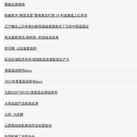
聚集拉美商场
他被誉为“榜首丑星”娶美妻后打拼 24 年逆袭成上亿导演
辽宁舰北上日本派出航母迎战美国发话了又给中国送国运
风光最新资讯-快科技--科技改动未来
挖贝网_让信披更及时
优化区域经济布局 因地制宜发展新质生产力
煮蛋器说明书docx
2021年煮蛋器说明书docx
九阳ZD07W01EC煮蛋器运用说明书
大同农副产品前进京津
大同_大庆网
山西电动农机推动作业全面发动
中国机械工业联合会