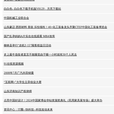
白白色- 白白色下载手机版V8129 - 月亮下载站
中国机械工业联合会
山东豪迈 西部材料 章鼓 乐恒领衔！40+化工装备龙头齐聚CTEF中国化工装备博览会
国产乱孕妈妈A片实在在线观看 MBA智库
柳林县举行“农机3·15”顾客权益日活动
史上最牛造假者直言不敢睡觉由于睡一小时就有30个人死去
91在线资源视频
2008年7月广汽丰田销量
“互联网+”大学生立异创业大赛
山东济南知识产权律师
点亮中国好设计！2024中国家博会华钻奖颁奖典礼（民用家具展专场）盛大举办
资讯中心：IT圈--快科技--科技改动未来