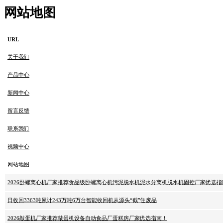
网站地图
URL
关于我们
产品中心
新闻中心
留言反馈
联系我们
视频中心
网站地图
2026卧螺离心机厂家推荐食品级卧螺离心机污泥脱水机泥水分离机脱水机固控厂家优选指
日收回3363吨累计243万吨6万台智能收回机从源头“截”住废品
2026敲蛋机厂家推荐敲蛋机设备自动食品厂蛋糕房厂家优选指南！