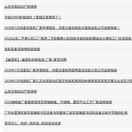
山东济南知识产权律师
升级iOS93体验如何？更稳定更顺滑了！
2026年3月鸡蛋包装机厂家评测报告：鸡蛋分级包装机分级装盒机公司选择指南！
2026山东二手离心机工厂推荐二手卧螺离心机回收吊袋回收卧螺油水分离机工厂优选指南
农机装备添智增绿提效能
【磕蛋机】-磕蛋机价格批发-厂家-黄页88网
2026年3月洗蛋机厂家评测报告：鸡蛋洗蛋机鸭蛋鸭蛋清洗机大型公司选择指南
2026年3月包装机厂家汇总全国滚动式真空包装机商用拉伸膜单室双室真空重点企业官方
山东济南知识产权律师
2026钢格板厂家最新推荐异型钢格板、不锈钢、重型平台工字厂家选择指南
广州永盟请求副车架轴套冲压设备专利避免了副车架轴套冲压机设备过程中导致的位移
资讯中心：热评--快科技--科技改动未来