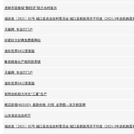
虎林市迎春镇“鹅经济”助力乡村振兴
城农发〔2021〕82号 城口县农业农村委员会 城口县财政局关于印发《2021-3年农机购
天极网_专业IT门户
好硬好大好爽免费看网站
迷你世界0412更新版
像抓粮食出产相同抓养猪
天极网_专业IT门户
迷你世界0412更新版
智慧农机助力河北“三夏”生产
横店影视(603103)_最新价格_行情_走势图—东方财富网
山东省农业农村厅
城农发〔2021〕82号 城口县农业农村委员会 城口县财政局关于印发《2021-3年农机购