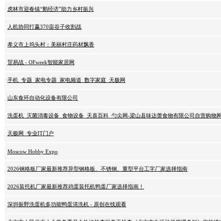
虎林市迎春镇“鹅经济”助力乡村振兴
人机协同打赢370亩谷子收割战
孝义市上坞头村：美丽村庄药材飘香
贸易战 - OFweek智能家居网
手机_专题_家电专题_家电频道_数字家庭_天极网
山东食环自动化设备有限公司
洗蛋机_灭菌消毒设备_食物设备_天喜百科_勺尖网-梁山县味达蕾食物有限公司自营购物
天极网_专业IT门户
Moscow Hobby Expo
2026钢格板厂家最新推荐异型钢格板、不锈钢、重型平台工字厂家选择指南
2026装托机厂家最新推荐鸡蛋装托机鸭蛋厂家选择指南！
深圳振野洗蛋机多功能鸭蛋清洗机 - 原创在线观看