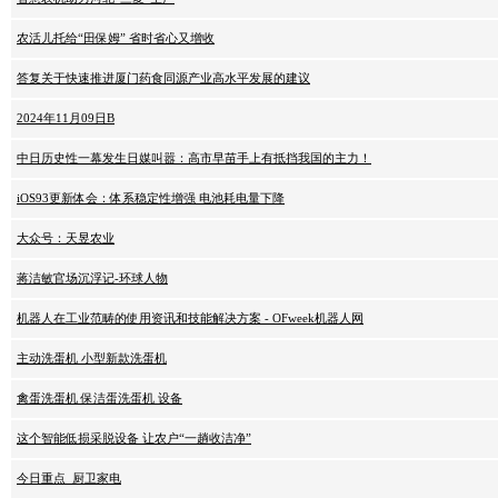
农活儿托给“田保姆” 省时省心又增收
答复关于快速推进厦门药食同源产业高水平发展的建议
2024年11月09日B
中日历史性一幕发生日媒叫嚣：高市早苗手上有抵挡我国的主力！
iOS93更新体会：体系稳定性增强 电池耗电量下降
大众号：天昱农业
蒋洁敏官场沉浮记-环球人物
机器人在工业范畴的使用资讯和技能解决方案 - OFweek机器人网
主动洗蛋机 小型新款洗蛋机
禽蛋洗蛋机 保洁蛋洗蛋机 设备
这个智能低损采脱设备 让农户“一趟收洁净”
今日重点_厨卫家电