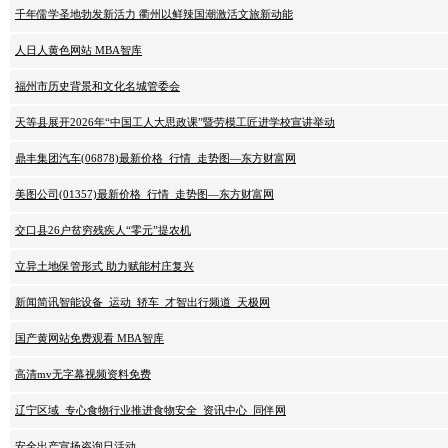
千年儒学圣地勃发新活力 衢州以鲜辣国潮激活文旅新动能
人日人黄色网站 MBA智库
福州市历史背景和文化名城管委会
天等县展开2026年“中国工人大思政课”暨劳模工匠进学校宣讲举动
鼎丰集团汽车(06878)最新价格_行情_走势图—东方财富网
美图公司(01357)最新价格_行情_走势图—东方财富网
交口县26户贫穷残疾人“零元”提农机
立异土地保管形式 助力赋能村庄复兴
新闻简讯智能设备_运动_轿车_才智出行频道_天极网
国产黄网站免费观看 MBA智库
高清mv无字幕视频资料免费
辽宁区域_专心食物行业推进食物安全_资讯中心_同伴网
安全出产宣扬咨询日活动