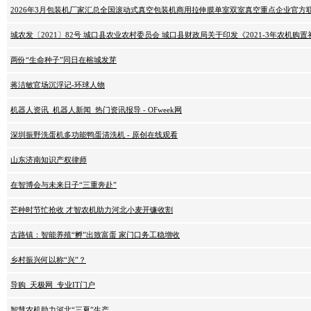
2026年3月包装机厂家汇总全国滚动式真空包装机商用拉伸膜单室双室真空重点企业官方
城农发〔2021〕82号 城口县农业农村委员会 城口县财政局关于印发《2021-3年农机购
两份“生命种子”同日在榕城发芽
蒋洁敏官场沉浮记-环球人物
机器人资讯_机器人新闻_热门资讯报导 - OFweek网
深圳振野洗蛋机多功能鸭蛋清洗机 - 原创在线观看
山东济南知识产权律师
在智博会与未来日子“三重奔赴”
芒种时节忙抢收 才智农机助力河北小麦开镰收割
古路镇：智能养殖“孵”出致富蛋 家门口务工稳增收
乡村振兴何以称“兴”？
导购_天极网_专业IT门户
智慧农机助力河北“三夏”生产