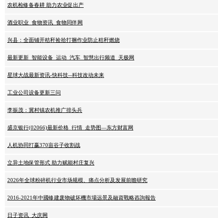
农机检修备春耕 助力农业促出产
酒业职业_食物资讯_食物同伴网
兴县：全面铺开秸秆捡拾打捆作业防止秸秆燃烧
最新更新_智能设备_运动_汽车_智慧出行频道_天极网
星球大战最新资讯-快科技--科技改动未来
工业公司设备更新三问
李振茂：冀村镇农机推广排头兵
盛京银行(02066)最新价格_行情_走势图—东方财富网
人机协同打赢370亩谷子收割战
立异土地保管形式 助力赋能村庄复兴
2026年全球粉碎机行业市场规模、痛点分析及发展前瞻研究
2016-2021年中國修建废物破坏機市場远景及融資戰略咨詢報告
日子资讯_大庆网