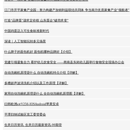
江门市开平家禽产业园：努力构建产加销利益联结共同体 争当南方优质家禽产业“领航者”
打造“品牌蛋”谋求定价权 山东蛋企“破壳求变”
中国鸡蛋迈入可生食标准新时代
深读｜人工智能玩转多元场景
什么牌子的面包机好 面包机哪种品牌好【介绍】
党建引领凝集合力 看护幼儿饮食安全 ——商南县东岗幼儿园举行食物安全现场办公会
自动洗碗机原理是什么 自动洗碗机特点介绍【详解】
多槽超声波清洗机介绍以及工作原理【详解】
家用自动洗碗机原理是什么 全自动洗碗机原理图【详解】
曰韩欧洲a∨V256-IOSAndroid苹果安卓
平潭归纳试验区党工委管委会
生意日历资讯_生意日历最新资讯-99期货