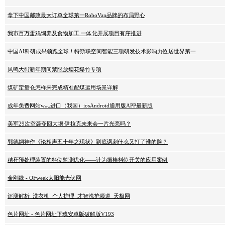
拿下中国邮政最大订单全球第一RoboVan品牌的布局野心
我市百万蛋鸡饲养及食物加工 一体化开展项目有序推进
中国AI科研成果领跑全球！特斯联空间智能三项研发技术影响力位居世界第一
凤鸣大街新年期间禁限放烟花爆竹专项
煤矿定量仓怎样来完成精准配煤运用场景详解
成年免费网站w灬进口（我国）iosAndroid通用版APP最新版
美军29次空袭夺回大坝 伊拉克未来会一片光亮吗？
郭德纲神作《论相声五十年之现状》到底讽刺什么又打了谁的脸？
秸秆预处理装置的料位监测优化——计为振棒料位开关的应用案例
金刚线 - OFweek太阳能光伏网
评测解析_洗衣机_个人护理_才智洗护频道_天极网
色片网址 - 色片网址下载安卓版破解版V193