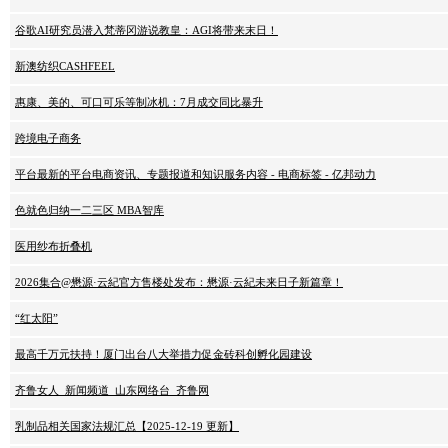
谷歌AI研究员潜入梵蒂冈游说教皇：AGI将带来末日！
新澳纺织CASHFEEL
惠康、美的、可口可乐等制冰机：7月成交同比暴升
跨境电子商务
平台最新的平台电商资讯、专题报道和知识服务内容 - 电商标签 - 亿邦动力
色就色归纳一二三区 MBA智库
医用纱布折叠机
2026集合@懋源·云紀官方售楼处发布：懋源·云紀未来日子新篇章！
“红太阳”
最高千万元扶持！厦门出台八大举措力促金砖科创孵化园建设
齐鲁女人_新闻频道_山东网络台_齐鲁网
乳制品相关国家法规汇总【2025-12-19 更新】