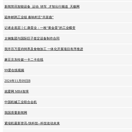
新闻简讯智能设备_运动_轿车_才智出行频道_天极网
延伸鹌鹑工业链 奏响村庄“共富曲”
记者走底层丨仁康蛋业：一枚“黄金蛋”的工业蝶变
太钢集团与国际巨子签定设备制作合同
我市百万蛋鸡饲养及食物加工 一体化开展项目有序推进
麻豆京东传媒一卡二卡在线
99爱在线视频
2024年11月09日B
就爱网 MBA智库
中国机械工业联合会机
我国质量新闻网
紧缩机最新资讯-快科技--科技改动未来