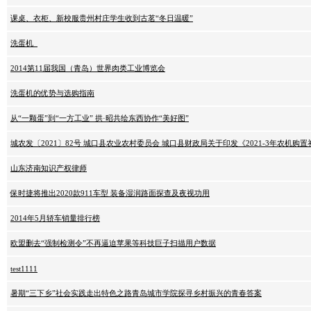
课桌、衣柜、新校服贵州村庄学生收到古茗“冬日温暖”
洗蛋机_
2014第11届我国（青岛）世界肉类工业博览会
洗蛋机的优势与选购指南
从“一颗蛋”到“一方工业” 拱·昭共绘东西协作“美好图”
城农发〔2021〕82号 城口县农业农村委员会 城口县财政局关于印发《2021-3年农机购
山东济南知识产权律师
保时捷将推出2020款911车型 装备湿润路面探查及夜视功用
2014年5月轿车销量排行榜
欧盟删去“强制检测令”不再逼迫苹果等科技巨子扫描用户数据
test1111
暑期“三下乡”社会实践走出特色之路青岛城市学院探寻乡村振兴的青春答案