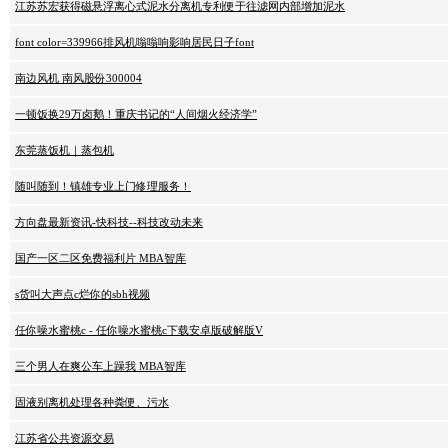
江苏苏宏获得磁悬浮离心式泥水分离机专利便于往滤网内部增加泥水
font color=339966排风机嗡嗡响影响居民日子font
南边风机 南风股份300004
一顿饭换29万卤鹅！重庆书记的“人间烟火经济学”
东莞蒸饭机｜蒸包机
随叫随到！镇雄专业上门修理服务！
方向盘最新资讯-快科技--科技改动未来
国产一区二区免费福利片 MBA智库
s货叫大声点c烂你的sbh视频
任你噪水蜜桃c - 任你噪水蜜桃c下载安卓版破解版V
三个男人在爽公车上躁我 MBA智库
固液别离机处理各种粪便、污水
江苏省公共资源交易