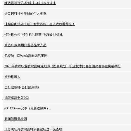
赚钱最新资讯-快科技--科技改变未来
进口饲料挂号注册的个人主页
【烟台肉鸡四十载】智慧养鸡、生态农牧看鼎立！
打蛋机公司_打蛋机供应商_兆瑞食品机械
精选10款商用打蛋器品牌产品
氢资源 - OFweek新能源汽车网
2025年纺织职业纺织面料规划师（图画规划）职业技术比赛全国决赛将在柯桥举行
扫拖机器人
击打玻璃杯(击打的声响)
捣蛋猪新创版202
633123com安卓（最新收藏网）
新闻简讯天极网
江苏黑牡丹纺织面料实验室经过一级查核