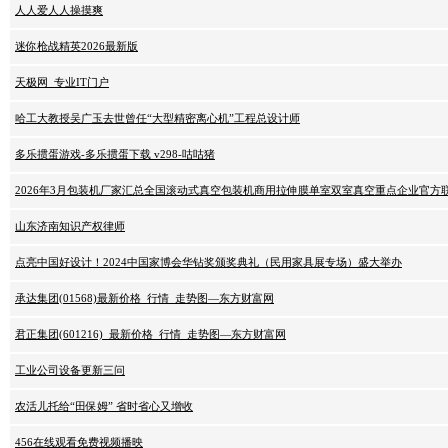
人人爱人人操摸爽
迷你枪战精英2026最新版
天极网_专业IT门户
哈工大教授吴广玉去世曾任“大型精密离心机”工程总设计师
多乐掼蛋游戏-多乐掼蛋下载 v298-咕咕猪
2026年3月包装机厂家汇总全国滚动式真空包装机商用拉伸膜单室双室真空重点企业官方
山东济南知识产权律师
点亮中国好设计！2024中国家博会华钻奖颁奖典礼（民用家具展专场）盛大举办
承达集团(01568)最新价格_行情_走势图—东方财富网
君正集团(601216)_最新价格_行情_走势图—东方财富网
工业公司设备更新三问
农活儿托给“田保姆” 省时省心又增收
456在线观看免费视频播映