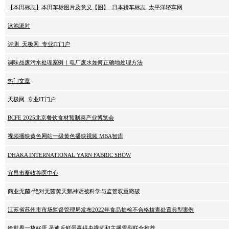
【本田标志】本田车标图片及意义【图】_日本轿车标志_太平洋轿车网
泳池派对
评测_天极网_专业IT门户
调味品废污水处理案例｜电厂废水如何正确地处理方法
热门文章
天极网_专业IT门户
BCFE 2025北京餐饮食材预制菜产业博览会
视频播映黄色网站一级黄色播映视频 MBA智库
DHAKA INTERNATIONAL YARN FABRIC SHOW
宜昌市畜牧兽医中心
商业无菌≠绝对无菌黄天鹅神话被科学与监管双重戳破
江苏省苏州市市场监督管理局发布2022年食品抽检不合格核查处置典型案例
给世界一枚好蛋 圣迪乐鲜蛋赢得央视频和主播雪梨联合推荐